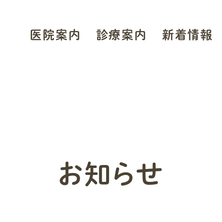
医院案内
診療案内
新着情報
医院案内・アクセス
診療のご案内
お知らせ
院長あいさつ
眼科一般
ブログ
論文・学会発表
白内障
採用情報
緑内障
糖尿病網膜症
お知らせ
加齢黄斑変性
アレルギー・花粉症
眼科ドック