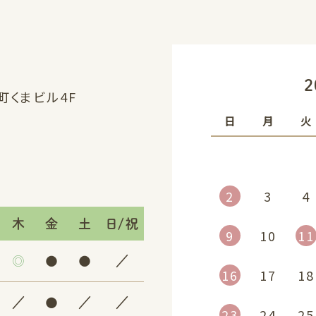
«
2
浜町くまビル4F
日
月
火
2
3
4
木
金
土
日/祝
9
10
11
◎
●
●
／
16
17
18
／
●
／
／
23
24
25