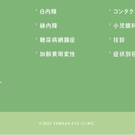
白内障
コンタク
緑内障
小児眼
糖尿病網膜症
往診
加齢黄斑変性
症状別
ー
©2023 YAMADA EYE CLINIC.