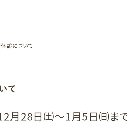
コンタクトレンズ・メガネ処方
小児眼科
往診
症状別目のお悩み
の休診について
いて
12月28日㈯
～1月5日㈰ま