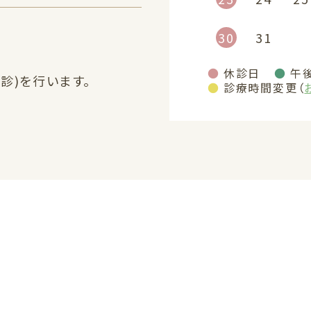
30
31
●
休診日
●
午
診)を行います。
●
診療時間変更（