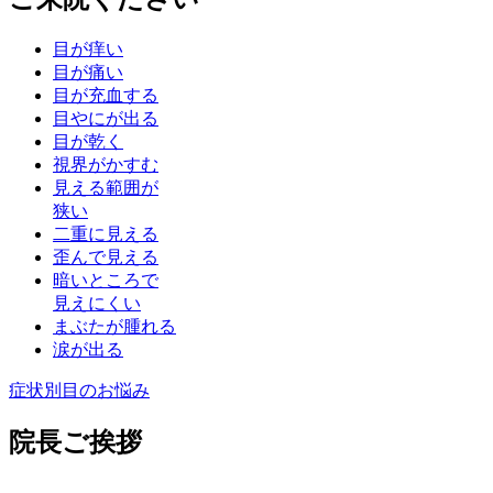
目が痒い
目が痛い
目が充血する
目やにが出る
目が乾く
視界がかすむ
見える範囲が
狭い
二重に見える
歪んで見える
暗いところで
見えにくい
まぶたが腫れる
涙が出る
症状別目のお悩み
院長ご挨拶