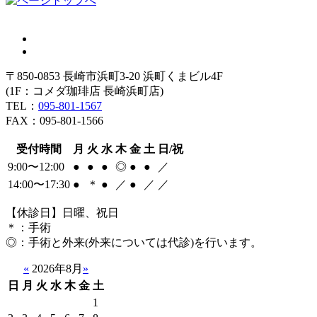
〒850-0853 長崎市浜町3-20 浜町くまビル4F
(1F：コメダ珈琲店 長崎浜町店)
TEL：
095-801-1567
FAX：095-801-1566
受付時間
月
火
水
木
金
土
日/祝
9:00〜12:00
●
●
●
◎
●
●
／
14:00〜17:30
●
＊
●
／
●
／
／
【休診日】日曜、祝日
＊
：手術
◎
：手術と外来(外来については代診)を行います。
«
2026年8月
»
日
月
火
水
木
金
土
1