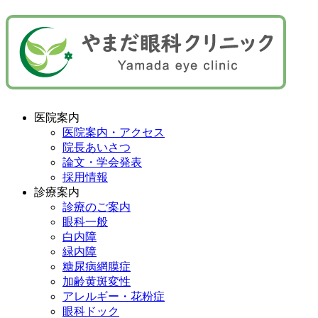
医院案内
医院案内・アクセス
院長あいさつ
論文・学会発表
採用情報
診療案内
診療のご案内
眼科一般
白内障
緑内障
糖尿病網膜症
加齢黄斑変性
アレルギー・花粉症
眼科ドック