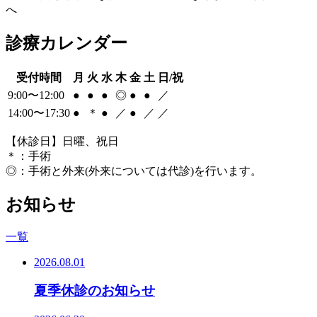
へ
診療カレンダー
受付時間
月
火
水
木
金
土
日/祝
9:00〜12:00
●
●
●
◎
●
●
／
14:00〜17:30
●
＊
●
／
●
／
／
【休診日】日曜、祝日
＊
：手術
◎
：手術と外来(外来については代診)を行います。
お知らせ
一覧
2026.08.01
夏季休診のお知らせ