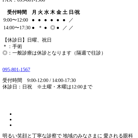
受付時間
月
火
水
木
金
土
日/祝
9:00〜12:00
●
●
●
●
●
●
／
14:00〜17:30
●
＊
●
◎
●
／
／
【休診日】日曜、祝日
＊
：手術
◎
：一般診療は休診となります（隔週で往診）
095-801-1567
受付時間 9:00-12:00 / 14:00-17:30
休診日：日祝 ※土曜・木曜は12:00まで
明るい笑顔と丁寧な診察で
地域のみなさまに
愛される眼科