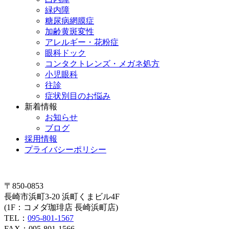
緑内障
糖尿病網膜症
加齢黄斑変性
アレルギー・花粉症
眼科ドック
コンタクトレンズ・メガネ処方
小児眼科
往診
症状別目のお悩み
新着情報
お知らせ
ブログ
採用情報
プライバシーポリシー
〒850-0853
長崎市浜町3-20 浜町くまビル4F
(1F：コメダ珈琲店 長崎浜町店)
TEL：
095-801-1567
FAX：095-801-1566