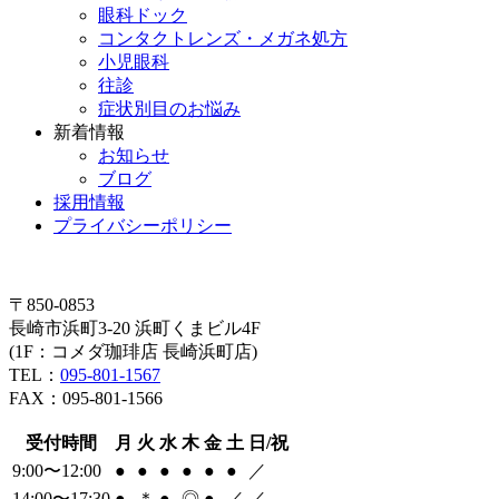
眼科ドック
コンタクトレンズ・メガネ処方
小児眼科
往診
症状別目のお悩み
新着情報
お知らせ
ブログ
採用情報
プライバシーポリシー
〒850-0853
長崎市浜町3-20 浜町くまビル4F
(1F：コメダ珈琲店 長崎浜町店)
TEL：
095-801-1567
FAX：095-801-1566
受付時間
月
火
水
木
金
土
日/祝
9:00〜12:00
●
●
●
●
●
●
／
14:00〜17:30
●
＊
●
◎
●
／
／