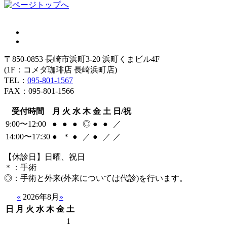
〒850-0853 長崎市浜町3-20 浜町くまビル4F
(1F：コメダ珈琲店 長崎浜町店)
TEL：
095-801-1567
FAX：095-801-1566
受付時間
月
火
水
木
金
土
日/祝
9:00〜12:00
●
●
●
◎
●
●
／
14:00〜17:30
●
＊
●
／
●
／
／
【休診日】日曜、祝日
＊
：手術
◎
：手術と外来(外来については代診)を行います。
«
2026年8月
»
日
月
火
水
木
金
土
1