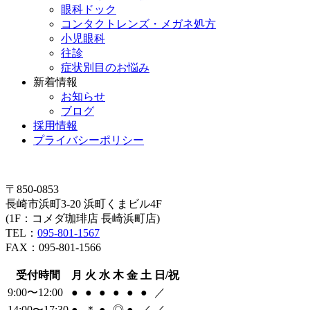
眼科ドック
コンタクトレンズ・メガネ処方
小児眼科
往診
症状別目のお悩み
新着情報
お知らせ
ブログ
採用情報
プライバシーポリシー
〒850-0853
長崎市浜町3-20 浜町くまビル4F
(1F：コメダ珈琲店 長崎浜町店)
TEL：
095-801-1567
FAX：095-801-1566
受付時間
月
火
水
木
金
土
日/祝
9:00〜12:00
●
●
●
●
●
●
／
14:00〜17:30
●
＊
●
◎
●
／
／