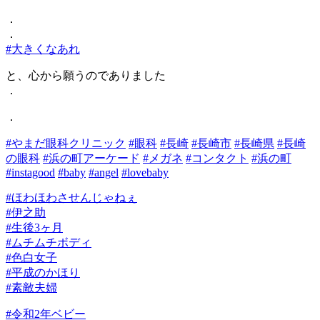
．
．
#大きくなあれ
と、心から願うのでありました
．
．
#やまだ眼科クリニック
#眼科
#長崎
#長崎市
#長崎県
#長崎
の眼科
#浜の町アーケード
#メガネ
#コンタクト
#浜の町
#instagood
#baby
#angel
#lovebaby
#ほわほわさせんじゃねぇ
#伊之助
#生後3ヶ月
#ムチムチボディ
#色白女子
#平成のかほり
#素敵夫婦
#令和2年ベビー