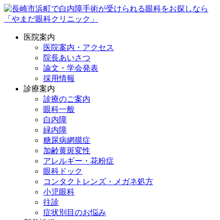
医院案内
医院案内・アクセス
院長あいさつ
論文・学会発表
採用情報
診療案内
診療のご案内
眼科一般
白内障
緑内障
糖尿病網膜症
加齢黄斑変性
アレルギー・花粉症
眼科ドック
コンタクトレンズ・メガネ処方
小児眼科
往診
症状別目のお悩み