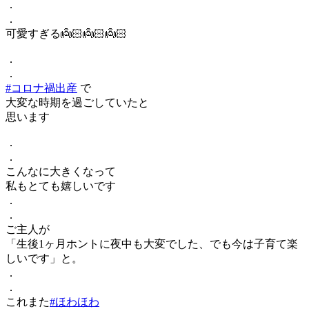
．
．
可愛すぎる👼🏻👼🏻👼🏻
．
．
#コロナ禍出産
で
大変な時期を過ごしていたと
思います
．
．
こんなに大きくなって
私もとても嬉しいです
．
．
ご主人が
「生後1ヶ月ホントに夜中も大変でした、でも今は子育て楽
しいです」と。
．
．
これまた
#ほわほわ