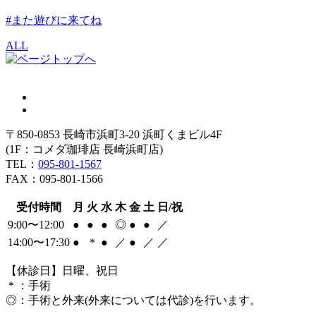
#また遊びに来てね
ALL
〒850-0853 長崎市浜町3-20 浜町くまビル4F
(1F：コメダ珈琲店 長崎浜町店)
TEL：
095-801-1567
FAX：095-801-1566
受付時間
月
火
水
木
金
土
日/祝
9:00〜12:00
●
●
●
◎
●
●
／
14:00〜17:30
●
＊
●
／
●
／
／
【休診日】日曜、祝日
＊
：手術
◎
：手術と外来(外来については代診)を行います。