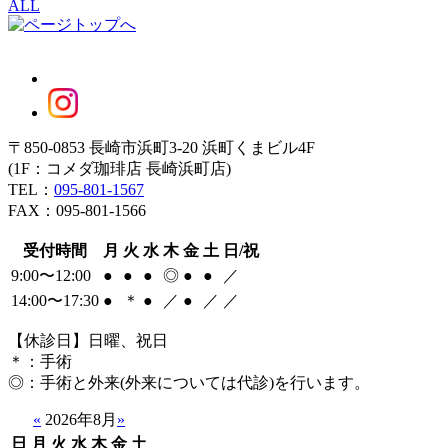
ALL
〒850-0853 長崎市浜町3-20 浜町くまビル4F
(1F：コメダ珈琲店 長崎浜町店)
TEL：
095-801-1567
FAX：095-801-1566
受付時間
月
火
水
木
金
土
日/祝
9:00〜12:00
●
●
●
◎
●
●
／
14:00〜17:30
●
＊
●
／
●
／
／
【休診日】日曜、祝日
＊
：手術
◎
：手術と外来(外来については代診)を行います。
«
2026年8月
»
日
月
火
水
木
金
土