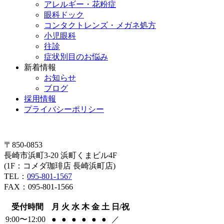
アレルギー・花粉症
眼科ドック
コンタクトレンズ・メガネ処方
小児眼科
往診
症状別目のお悩み
新着情報
お知らせ
ブログ
採用情報
プライバシーポリシー
〒850-0853
長崎市浜町3-20 浜町くまビル4F
(1F：コメダ珈琲店 長崎浜町店)
TEL：
095-801-1567
FAX：095-801-1566
受付時間
月
火
水
木
金
土
日/祝
9:00〜12:00
●
●
●
●
●
●
／