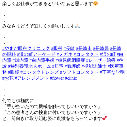
楽しくお仕事ができるといいなぁと思います
．
．
みなさまどうぞ宜しくお願いします
．
．
#やまだ眼科クリニック
#眼科
#長崎
#長崎市
#長崎県
#長崎
の眼科
#浜の町アーケード
#メガネ
#コンタクト
#浜の町
#白
内障
#緑内障
#白内障手術
#糖尿病網膜症
#レーザー治療
#往
診
#特別養護老人ホーム
#居宅
#看護師
#視能訓練士
#医療事
務
#眼鏡
#コンタクトレンズ
#ソフトコンタクト
#丁寧な説明
#お花
#アレンジメント
#flower
#clinic
．
．
何でも積極的に
「手が空いたので機械を触ってもいいですか？」
「この患者さんの検査に付いてもいいですか？」
と、前向きに取り組む姿に刺激をもらっています