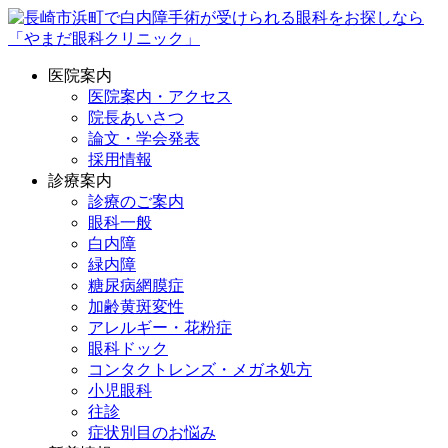
医院案内
医院案内・アクセス
院長あいさつ
論文・学会発表
採用情報
診療案内
診療のご案内
眼科一般
白内障
緑内障
糖尿病網膜症
加齢黄斑変性
アレルギー・花粉症
眼科ドック
コンタクトレンズ・メガネ処方
小児眼科
往診
症状別目のお悩み