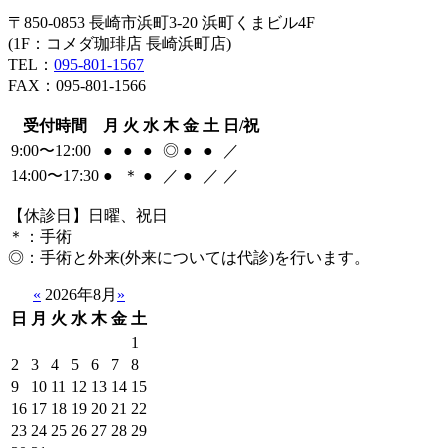
〒850-0853 長崎市浜町3-20 浜町くまビル4F
(1F：コメダ珈琲店 長崎浜町店)
TEL：
095-801-1567
FAX：095-801-1566
受付時間
月
火
水
木
金
土
日/祝
9:00〜12:00
●
●
●
◎
●
●
／
14:00〜17:30
●
＊
●
／
●
／
／
【休診日】日曜、祝日
＊
：手術
◎
：手術と外来(外来については代診)を行います。
«
2026年8月
»
日
月
火
水
木
金
土
1
2
3
4
5
6
7
8
9
10
11
12
13
14
15
16
17
18
19
20
21
22
23
24
25
26
27
28
29