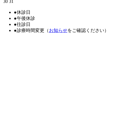
30
31
●
休診日
●
午後休診
●
往診日
●
診療時間変更（
お知らせ
をご確認ください）