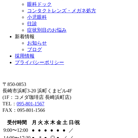
眼科ドック
コンタクトレンズ・メガネ処方
小児眼科
往診
症状別目のお悩み
新着情報
お知らせ
ブログ
採用情報
プライバシーポリシー
〒850-0853
長崎市浜町3-20 浜町くまビル4F
(1F：コメダ珈琲店 長崎浜町店)
TEL：
095-801-1567
FAX：095-801-1566
受付時間
月
火
水
木
金
土
日/祝
9:00〜12:00
●
●
●
●
●
●
／
14:00〜17:30
●
＊
●
◎
●
／
／