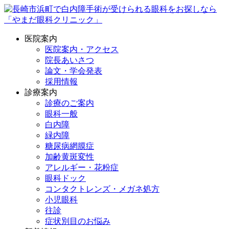
医院案内
医院案内・アクセス
院長あいさつ
論文・学会発表
採用情報
診療案内
診療のご案内
眼科一般
白内障
緑内障
糖尿病網膜症
加齢黄斑変性
アレルギー・花粉症
眼科ドック
コンタクトレンズ・メガネ処方
小児眼科
往診
症状別目のお悩み