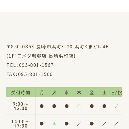
〒850-0853 長崎市浜町3-20 浜町くまビル4F
(1F：コメダ珈琲店 長崎浜町店)
TEL：
095-801-1567
FAX：095-801-1566
受付時間
月
火
水
木
金
土
日/祝
9:00〜
●
●
●
◎
●
●
／
12:00
14:00〜
●
＊
●
／
●
／
／
17:30