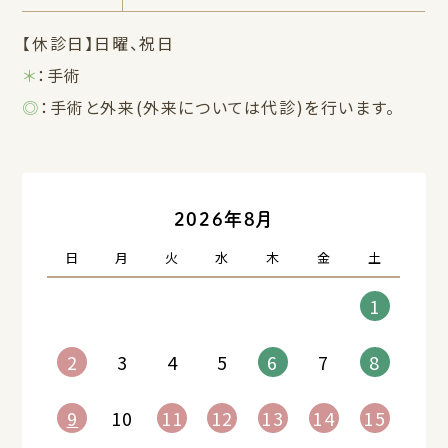
【休診日】日曜、祝日
＊
：手術
◎
：手術と外来(外来については代診)を行います。
«
»
2026年8月
日
月
火
水
木
金
土
1
2
3
4
5
6
7
8
9
10
11
12
13
14
15