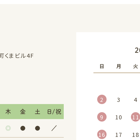
«
2
浜町くまビル4F
日
月
火
2
3
4
木
金
土
日/祝
9
10
11
◎
●
●
／
16
17
18