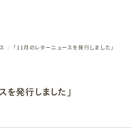
コンタクトレンズ・メガネ処方
小児眼科
往診
症状別目のお悩み
ス
「11月のレターニュースを発行しました」
ースを発行しました」