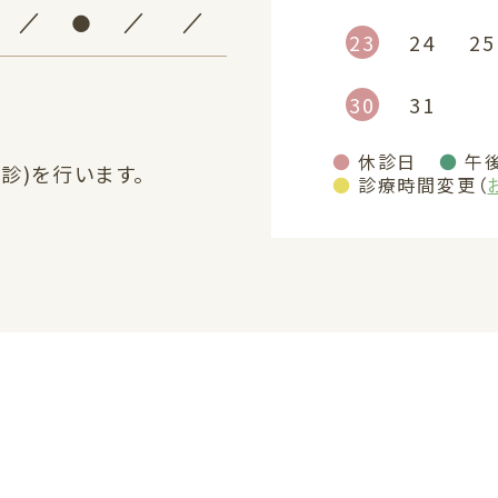
／
●
／
／
23
24
25
30
31
●
休診日
●
午
診)を行います。
●
診療時間変更（