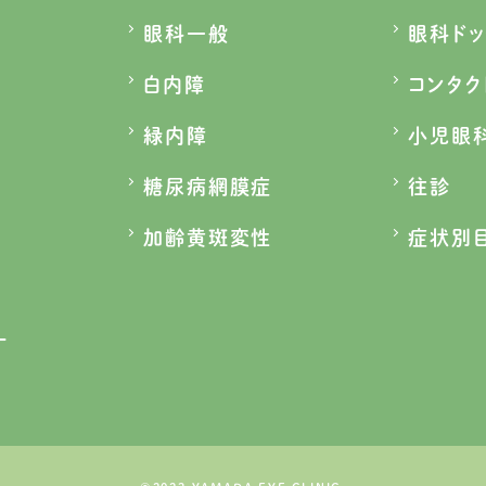
眼科一般
眼科ドッ
白内障
コンタク
緑内障
小児眼
糖尿病網膜症
往診
加齢黄斑変性
症状別
ー