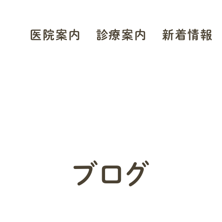
医院案内
診療案内
新着情報
医院案内・アクセス
診療のご案内
お知らせ
院長あいさつ
眼科一般
ブログ
論文・学会発表
白内障
採用情報
緑内障
糖尿病網膜症
ブログ
加齢黄斑変性
アレルギー・花粉症
眼科ドック