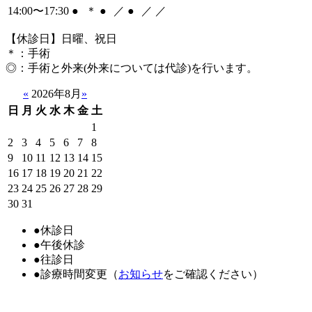
14:00〜17:30
●
＊
●
／
●
／
／
【休診日】日曜、祝日
＊
：手術
◎
：手術と外来(外来については代診)を行います。
«
2026年8月
»
日
月
火
水
木
金
土
1
2
3
4
5
6
7
8
9
10
11
12
13
14
15
16
17
18
19
20
21
22
23
24
25
26
27
28
29
30
31
●
休診日
●
午後休診
●
往診日
●
診療時間変更（
お知らせ
をご確認ください）