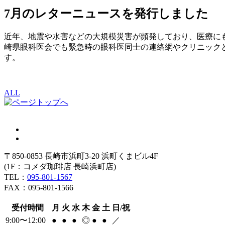
7月のレターニュースを発行しました
近年、地震や水害などの大規模災害が頻発しており、医療に
崎県眼科医会でも緊急時の眼科医同士の連絡網やクリニック
す。
ALL
〒850-0853 長崎市浜町3-20 浜町くまビル4F
(1F：コメダ珈琲店 長崎浜町店)
TEL：
095-801-1567
FAX：095-801-1566
受付時間
月
火
水
木
金
土
日/祝
9:00〜12:00
●
●
●
◎
●
●
／