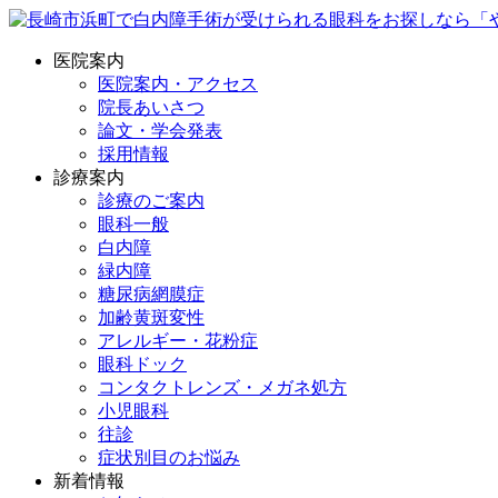
医院案内
医院案内・アクセス
院長あいさつ
論文・学会発表
採用情報
診療案内
診療のご案内
眼科一般
白内障
緑内障
糖尿病網膜症
加齢黄斑変性
アレルギー・花粉症
眼科ドック
コンタクトレンズ・メガネ処方
小児眼科
往診
症状別目のお悩み
新着情報