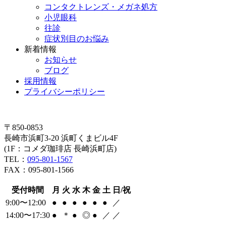
コンタクトレンズ・メガネ処方
小児眼科
往診
症状別目のお悩み
新着情報
お知らせ
ブログ
採用情報
プライバシーポリシー
〒850-0853
長崎市浜町3-20 浜町くまビル4F
(1F：コメダ珈琲店 長崎浜町店)
TEL：
095-801-1567
FAX：095-801-1566
受付時間
月
火
水
木
金
土
日/祝
9:00〜12:00
●
●
●
●
●
●
／
14:00〜17:30
●
＊
●
◎
●
／
／