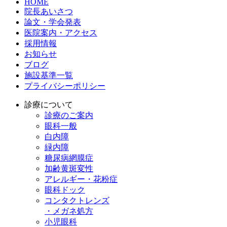
HOME
院長あいさつ
論文・学会発表
医院案内・アクセス
採用情報
お知らせ
ブログ
施設基準一覧
プライバシーポリシー
診療について
診療のご案内
眼科一般
白内障
緑内障
糖尿病網膜症
加齢黄斑変性
アレルギー・花粉症
眼科ドック
コンタクトレンズ
・メガネ処方
小児眼科