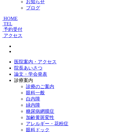
お知らせ
ブログ
HOME
TEL
予約受付
アクセス
医院案内・アクセス
院長あいさつ
論文・学会発表
診療案内
診療のご案内
眼科一般
白内障
緑内障
糖尿病網膜症
加齢黄斑変性
アレルギー・花粉症
眼科ドック